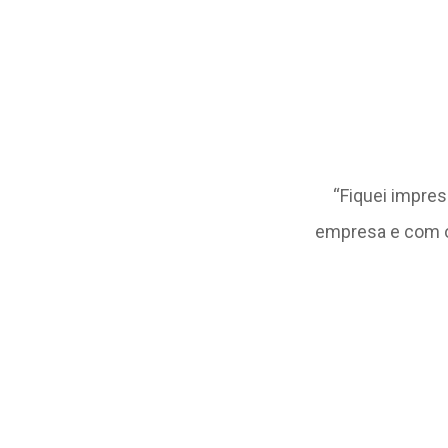
ça sozinho. Gratidão a
eLive
“Fiquei impre
oiou e acreditou no meu trabalho.
empresa e com o
oski
 Santa Maria